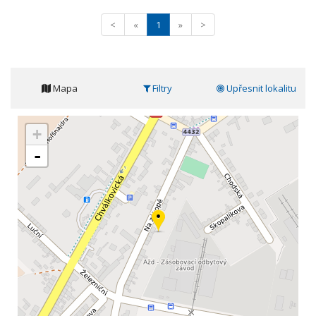
<
«
1
»
>
Mapa
Filtry
Upřesnit lokalitu
+
-