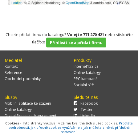
Leaflet
| © GIScience Heidelberg, ©
OpenStreetMap
& contributors, CC-BY-SA
Chcete přidat firmu do katalogu?
Volejte 771 270 421
nebo stiskněte
tlačítko
Přihlásit se a přidat firmu
Mediatel
Produkty
Kontakt
Internet123.cz
Reference
Online katalogy
Obchodní podmínky
PPC kampaně
Sociální sítě
Služby
Sledujte nás
Mobilní aplikace ke stažení
Facebook
Online katalogy
Twitter
Digital Presence Management
LinkedIn
Více zákazníků
Cookies
- Tyto stránky využívají v zájmu kvalitnějších služeb cookies.
Pročtěte
podrobnosti, jak přesně cookies využíváme a jak můžete změnit příslušná
nastavení.