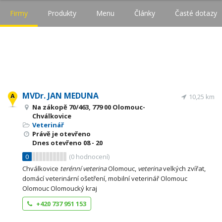
Firmy
Produkty
Menu
Články
Časté dotazy
MVDr. JAN MEDUNA
10,25 km
Na zákopě 70/463, 779 00 Olomouc-
Chválkovice
Veterinář
Právě je otevřeno
Dnes otevřeno
08 - 20
0
(
0
hodnocení)
Chválkovice
terénní
veterina
Olomouc,
veterina
velkých zvířat,
domácí veterinární ošetření, mobilní veterinář Olomouc
Olomouc Olomoucký kraj
+420 737 951 153