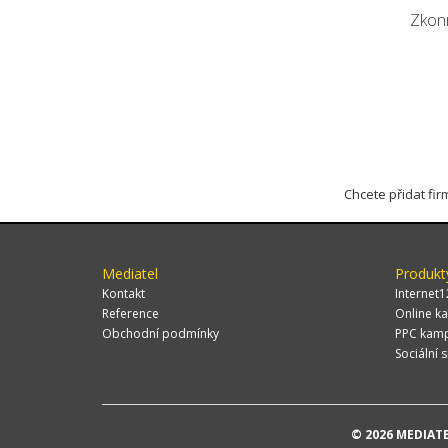
Zkonr
Chcete přidat fi
Mediatel
Produkt
Kontakt
Internet1
Reference
Online ka
Obchodní podmínky
PPC kam
Sociální s
© 2026 MEDIATEL