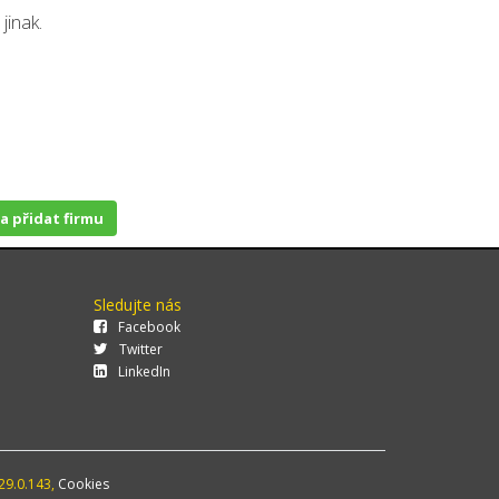
jinak.
 a přidat firmu
Sledujte nás
Facebook
Twitter
LinkedIn
29.0.143,
Cookies