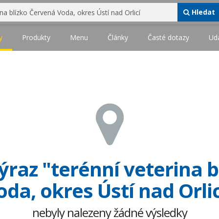
Hledat
y
Produkty
Menu
Články
Časté dotazy
Udá
raz "terénní veterina 
oda, okres Ústí nad Orlic
nebyly nalezeny žádné výsledky