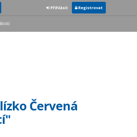
Přihlásit
Registrovat
losti
blízko Červená
í"