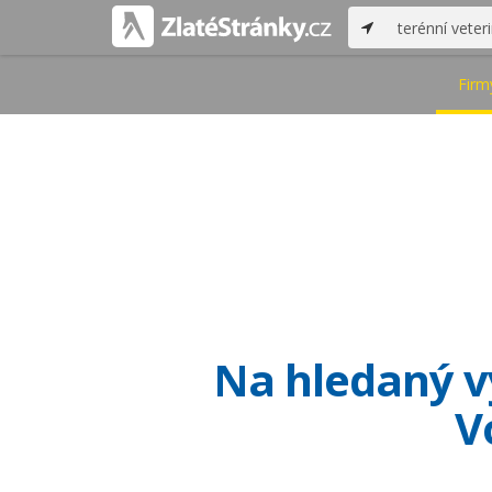
Firm
Na hledaný vý
V