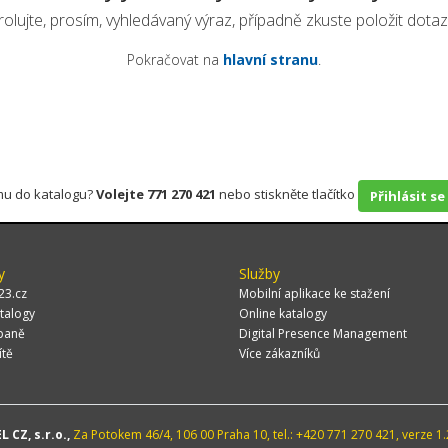
olujte, prosím, vyhledávaný výraz, případně zkuste položit dotaz 
Pokračovat na
hlavní stranu
.
rmu do katalogu?
Volejte 771 270 421
nebo stiskněte tlačítko
Přihlásit se
y
Služby
23.cz
Mobilní aplikace ke stažení
talogy
Online katalogy
paně
Digital Presence Management
ítě
Více zákazníků
 CZ, s.r.o.,
Za Potokem 46/4, 106 00 Praha 10, tel.: +420 771 270 421, verze 1.