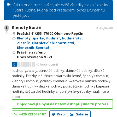
Asi to bude trochu výlet, ale další výsledky z okolí lokality
"Stará Rudná, Rudná pod Pradědem, okres Bruntál" tu
ještě jsou.
Klenoty Buráň
47,94 km
Pražská 41/255, 779 00 Olomouc-Řepčín
Klenoty, šperky
,
Hodinář, hodinářství
,
Zlatník, zlatnictví a klenotnictví
,
Klenotník, šperkař
Právě je zavřeno
Dnes otevřeno
9 - 21
0
(
0
hodnocení)
, eshop,
prsteny
, pánské hodinky, dámské hodinky, dětské
hodinky, řetízky, náušnice, Swarovski, levné, šperky Olomouc,
klenoty Olomouc,
prsteny
Olomouc Swarovski pánské hodinky
dámské hodinky dětskéhodinky potápěčské hodinky kapesní
hodinky švýcarské hodinky snubní
prsteny
řetízky náušnice e-
shop
Objednávejte nyní na našem eshopu jsme tu pro Vás
+420 733 539 187
Web
Galerie