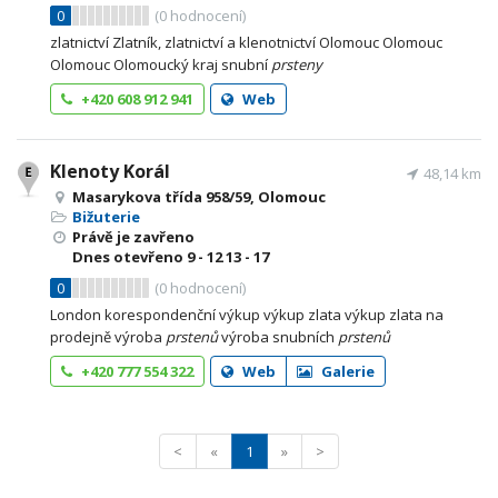
0
(
0
hodnocení)
zlatnictví Zlatník, zlatnictví a klenotnictví Olomouc Olomouc
Olomouc Olomoucký kraj snubní
prsteny
+420 608 912 941
Web
Klenoty Korál
48,14 km
Masarykova třída 958/59, Olomouc
Bižuterie
Právě je zavřeno
Dnes otevřeno
9 - 12
13 - 17
0
(
0
hodnocení)
London korespondenční výkup výkup zlata výkup zlata na
prodejně výroba
prstenů
výroba snubních
prstenů
+420 777 554 322
Web
Galerie
<
«
1
»
>