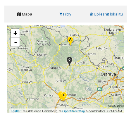
Mapa
Filtry
Upřesnit lokalitu
+
-
Leaflet
| © GIScience Heidelberg, ©
OpenStreetMap
& contributors, CC-BY-SA