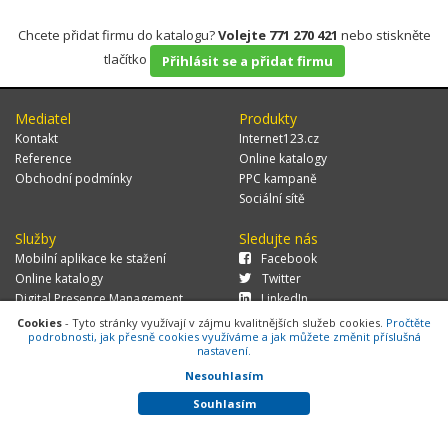
Chcete přidat firmu do katalogu?
Volejte 771 270 421
nebo stiskněte
tlačítko
Přihlásit se a přidat firmu
Mediatel
Produkty
Kontakt
Internet123.cz
Reference
Online katalogy
Obchodní podmínky
PPC kampaně
Sociální sítě
Služby
Sledujte nás
Mobilní aplikace ke stažení
Facebook
Online katalogy
Twitter
Digital Presence Management
LinkedIn
Více zákazníků
Cookies
- Tyto stránky využívají v zájmu kvalitnějších služeb cookies.
Pročtěte
podrobnosti, jak přesně cookies využíváme a jak můžete změnit příslušná
nastavení.
Nesouhlasím
© 2026 MEDIATEL CZ, s.r.o.,
Za Potokem 46/4, 106 00 Praha 10, tel.:
+420 771 270 421, verze 1.29.0.143,
Cookies
Souhlasím