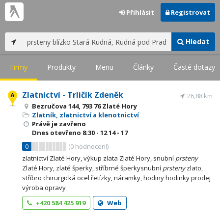
Přihlásit
Registrovat
Hledat
Firmy
Produkty
Menu
Články
Časté dotazy
Zlatnictví - Trličík Zdeněk
26,88 km
Bezručova 144, 793 76 Zlaté Hory
Zlatník, zlatnictví a klenotnictví
Právě je zavřeno
Dnes otevřeno
8:30 - 12
14 - 17
0
(
0
hodnocení)
zlatnictví Zlaté Hory, výkup zlata Zlaté Hory, snubní
prsteny
Zlaté Hory, zlaté šperky, stříbrné šperkysnubní
prsteny
zlato,
stříbro chirurgická ocel řetízky, náramky, hodiny hodinky prodej
výroba opravy
+420 584 425 919
Web