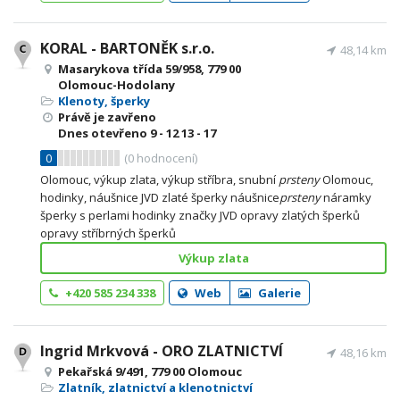
KORAL - BARTONĚK s.r.o.
48,14 km
Masarykova třída 59/958, 779 00
Olomouc-Hodolany
Klenoty, šperky
Právě je zavřeno
Dnes otevřeno
9 - 12
13 - 17
0
(
0
hodnocení)
Olomouc, výkup zlata, výkup stříbra, snubní
prsteny
Olomouc,
hodinky, náušnice JVD zlaté šperky náušnice
prsteny
náramky
šperky s perlami hodinky značky JVD opravy zlatých šperků
opravy stříbrných šperků
Výkup zlata
+420 585 234 338
Web
Galerie
Ingrid Mrkvová - ORO ZLATNICTVÍ
48,16 km
Pekařská 9/491, 779 00 Olomouc
Zlatník, zlatnictví a klenotnictví