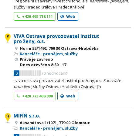
. regionální uzavřený investiční fond, a.s.
Kanceláře
-
pronájem
,
služby Hradec Králové Hradec Králové
+420 495 718 111
Web
VIVA Ostrava provozovatel Institut
pro ženy, o.s.
Horní 55/1492, 700 30 Ostrava-Hrabůvka
Kanceláře - pronájem, služby
Právě je zavřeno
Dnes otevřeno
8:30 - 17
0
(
0
hodnocení)
. viva ostrava provozovatel institut pro ženy, o.s.
Kanceláře
-
pronájem
, služby Ostrava Hrabůvka Ostrava-Jih
+420 773 408 090
Web
MIFIN s.r.o.
Aksamitova 1/1071, 779 00 Olomouc
Kanceláře - pronájem, služby