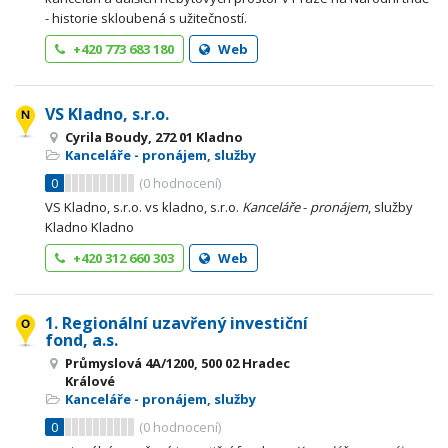
- historie skloubená s užitečností.
+420 773 683 180
Web
VS Kladno, s.r.o.
Cyrila Boudy, 272 01 Kladno
Kanceláře - pronájem, služby
0
(
0
hodnocení)
VS Kladno, s.r.o. vs kladno, s.r.o.
Kanceláře
-
pronájem
, služby
Kladno Kladno
+420 312 660 303
Web
1. Regionální uzavřený investiční
fond, a.s.
Průmyslová 4A/1200, 500 02 Hradec
Králové
Kanceláře - pronájem, služby
0
(
0
hodnocení)