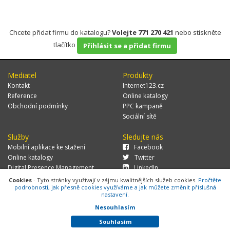
Chcete přidat firmu do katalogu?
Volejte 771 270 421
nebo stiskněte
tlačítko
Přihlásit se a přidat firmu
Mediatel
Produkty
Kontakt
Internet123.cz
Reference
Online katalogy
Obchodní podmínky
PPC kampaně
Sociální sítě
Služby
Sledujte nás
Mobilní aplikace ke stažení
Facebook
Online katalogy
Twitter
Digital Presence Management
LinkedIn
Více zákazníků
Cookies
- Tyto stránky využívají v zájmu kvalitnějších služeb cookies.
Pročtěte
podrobnosti, jak přesně cookies využíváme a jak můžete změnit příslušná
nastavení.
Nesouhlasím
© 2026 MEDIATEL CZ, s.r.o.,
Za Potokem 46/4, 106 00 Praha 10, tel.:
+420 771 270 421, verze 1.29.0.143,
Cookies
Souhlasím