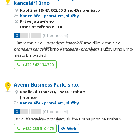
kanceláří Brno
Kobližná 19/47, 602 00 Brno-Brno-město
Kanceláře - pronájem, služby
Právě je zavřeno
Dnes otevřeno
8 - 14
0
(
0
hodnocení)
Dům Vichr, s.r.o. -
pronájem
kanceláří
Brno dům vichr, s.r.o. -
pronájem
kanceláří
brno
Kanceláře
-
pronájem
, služby Brno Brno-
město Brno-střed
+420 542 134 300
Avenir Business Park, s.r.o.
Radlická 113A/714, 158 00 Praha 5-
Jinonice
Kanceláře - pronájem, služby
0
(
0
hodnocení)
, s.r.o.
Kanceláře
-
pronájem
, služby Praha Jinonice Praha 5
+420 235 510 475
Web