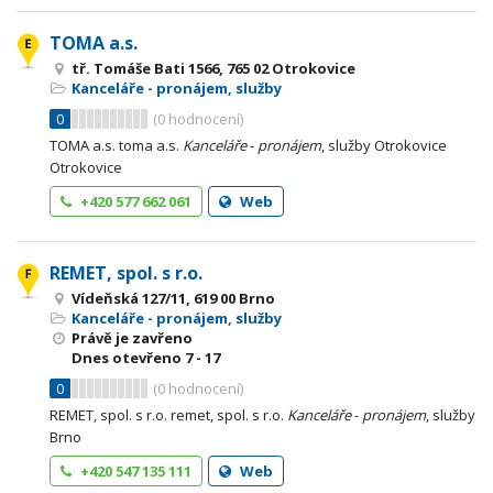
TOMA a.s.
tř. Tomáše Bati 1566, 765 02 Otrokovice
Kanceláře - pronájem, služby
0
(
0
hodnocení)
TOMA a.s. toma a.s.
Kanceláře
-
pronájem
, služby Otrokovice
Otrokovice
+420 577 662 061
Web
REMET, spol. s r.o.
Vídeňská 127/11, 619 00 Brno
Kanceláře - pronájem, služby
Právě je zavřeno
Dnes otevřeno
7 - 17
0
(
0
hodnocení)
REMET, spol. s r.o. remet, spol. s r.o.
Kanceláře
-
pronájem
, služby
Brno
+420 547 135 111
Web