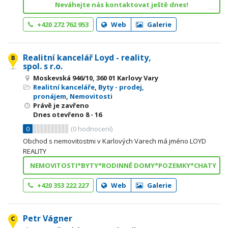
Neváhejte nás kontaktovat ještě dnes!
+420 272 762 953
Web
Galerie
Realitní kancelář Loyd - reality,
spol. s r.o.
Moskevská 946/10, 360 01 Karlovy Vary
Realitní kanceláře
,
Byty - prodej,
pronájem
,
Nemovitosti
Právě je zavřeno
Dnes otevřeno
8 - 16
0
(
0
hodnocení)
Obchod s nemovitostmi v Karlových Varech má jméno LOYD
REALITY
NEMOVITOSTI*BYTY*RODINNÉ DOMY*POZEMKY*CHATY
+420 353 222 227
Web
Galerie
Petr Vágner