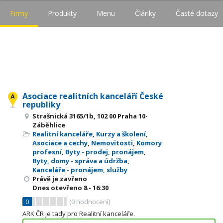
Firmy
Produkty
Menu
Články
Časté dotazy
Asociace realitních kanceláří České
republiky
Strašnická 3165/1b, 102 00 Praha 10-
Záběhlice
Realitní kanceláře
,
Kurzy a školení
,
Asociace a cechy
,
Nemovitosti
,
Komory
profesní
,
Byty - prodej, pronájem
,
Byty, domy - správa a údržba
,
Kanceláře - pronájem, služby
Právě je zavřeno
Dnes otevřeno
8 - 16:30
0
(
0
hodnocení)
ARK ČR je tady pro Realitní kanceláře.