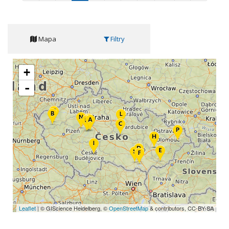
Mapa
Filtry
+
-
Leaflet
| © GIScience Heidelberg, ©
OpenStreetMap
& contributors, CC-BY-SA