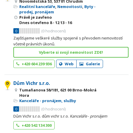
Novoměstská 53, 537 01 Chrudim
Realitní kanceláře
,
Nemovitosti
,
Byty -
prodej, pronájem
Právě je zavřeno
Dnes otevřeno
8 - 12
13 - 16
0
(
0
hodnocení)
Zajišťujeme veškeré služby spojené s převodem nemovitostí
včetně právních úkonů.
Vyberte si svojí nemovitost ZDE!
+420 604 239 936
Web
Galerie
Dům Vichr s.r.o.
Tumaňanova 58/181, 621 00 Brno-Mokrá
Hora
Kanceláře - pronájem, služby
0
(
0
hodnocení)
Dům Vichr s.r.o. dům vichr s.r.o.
Kanceláře
-
pronájem
+420 542 134 300