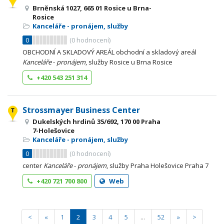
Brněnská 1027, 665 01 Rosice u Brna-
Rosice
Kanceláře - pronájem, služby
0
(
0
hodnocení)
OBCHODNÍ A SKLADOVÝ AREÁL obchodní a skladový areál
Kanceláře
-
pronájem
, služby Rosice u Brna Rosice
+420 543 251 314
Strossmayer Business Center
Dukelských hrdinů 35/692, 170 00 Praha
7-Holešovice
Kanceláře - pronájem, služby
0
(
0
hodnocení)
center
Kanceláře
-
pronájem
, služby Praha Holešovice Praha 7
+420 721 700 800
Web
<
«
1
2
3
4
5
...
52
»
>