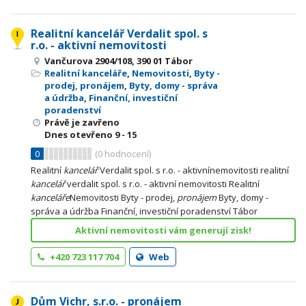
Realitní kancelář Verdalit spol. s
r.o. - aktivní nemovitosti
Vančurova 2904/108, 390 01 Tábor
Realitní kanceláře
,
Nemovitosti
,
Byty -
prodej, pronájem
,
Byty, domy - správa
a údržba
,
Finanční, investiční
poradenství
Právě je zavřeno
Dnes otevřeno
9 - 15
0
(
0
hodnocení)
Realitní
kancelář
Verdalit spol. s r.o. - aktivnínemovitosti realitní
kancelář
verdalit spol. s r.o. - aktivní nemovitosti Realitní
kanceláře
Nemovitosti Byty - prodej,
pronájem
Byty, domy -
správa a údržba Finanční, investiční poradenství Tábor
Aktivní nemovitosti vám generují zisk!
+420 723 117 704
Web
Dům Vichr, s.r.o. - pronájem