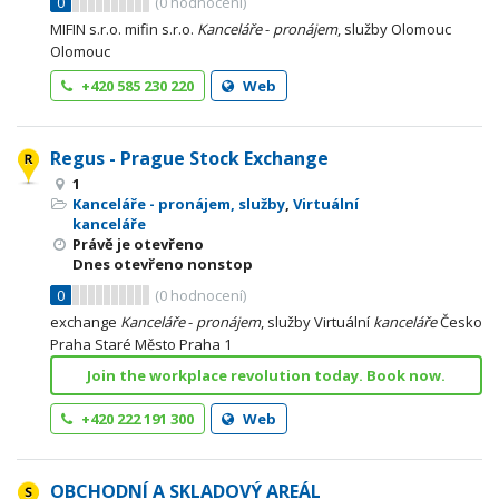
0
(
0
hodnocení)
MIFIN s.r.o. mifin s.r.o.
Kanceláře
-
pronájem
, služby Olomouc
Olomouc
+420 585 230 220
Web
Regus - Prague Stock Exchange
1
Kanceláře - pronájem, služby
,
Virtuální
kanceláře
Právě je otevřeno
Dnes otevřeno nonstop
0
(
0
hodnocení)
exchange
Kanceláře
-
pronájem
, služby Virtuální
kanceláře
Česko
Praha Staré Město Praha 1
Join the workplace revolution today. Book now.
+420 222 191 300
Web
OBCHODNÍ A SKLADOVÝ AREÁL