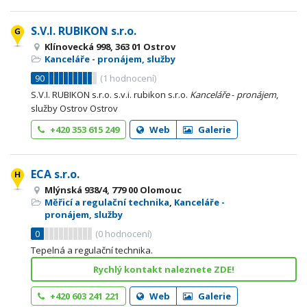
S.V.I. RUBIKON s.r.o.
Klínovecká 998, 363 01 Ostrov
Kanceláře - pronájem, služby
90
(
1
hodnocení)
S.V.I. RUBIKON s.r.o. s.v.i. rubikon s.r.o.
Kanceláře
-
pronájem
,
služby Ostrov Ostrov
+420 353 615 249
Web
Galerie
ECA s.r.o.
Mlýnská 938/4, 779 00 Olomouc
Měřicí a regulační technika
,
Kanceláře -
pronájem, služby
0
(
0
hodnocení)
Tepelná a regulační technika.
Rychlý kontakt naleznete ZDE!
+420 603 241 221
Web
Galerie