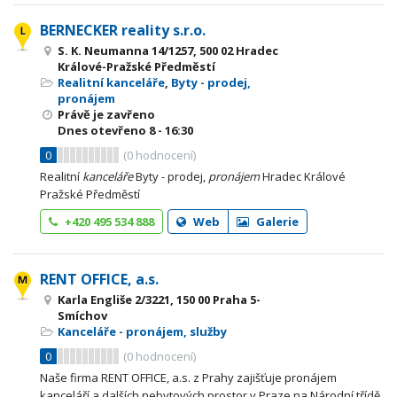
BERNECKER reality s.r.o.
S. K. Neumanna 14/1257, 500 02 Hradec
Králové-Pražské Předměstí
Realitní kanceláře
,
Byty - prodej,
pronájem
Právě je zavřeno
Dnes otevřeno
8 - 16:30
0
(
0
hodnocení)
Realitní
kanceláře
Byty - prodej,
pronájem
Hradec Králové
Pražské Předměstí
+420 495 534 888
Web
Galerie
RENT OFFICE, a.s.
Karla Engliše 2/3221, 150 00 Praha 5-
Smíchov
Kanceláře - pronájem, služby
0
(
0
hodnocení)
Naše firma RENT OFFICE, a.s. z Prahy zajišťuje pronájem
kanceláří a dalších nebytových prostor v Praze na Národní třídě