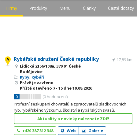
Firmy
Produkty
Menu
Články
Časté dotazy
Rybářské sdružení České republiky
17,89 km
Lidická 2156/108a, 370 01 České
Budějovice
Ryby
,
Rybáři
Právě je zavřeno
Příště otevřeno
7 - 15
dne 10.08.2026
0
(
0
hodnocení)
Profesní seskupení chovatelů a zpracovatelů sladkovodních
ryb, rybářského výzkumu, školství a rybářských svazů.
Aktuality a novinky naleznete ZDE!
+420 387 312 348
Web
Galerie