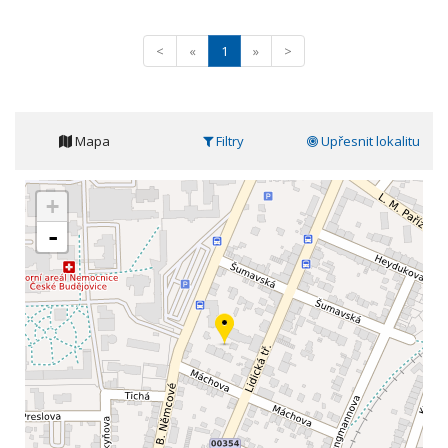
<
«
1
»
>
Mapa
Filtry
Upřesnit lokalitu
+
-