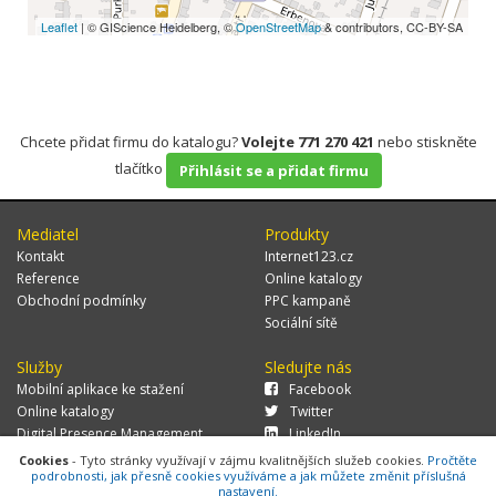
Leaflet
| © GIScience Heidelberg, ©
OpenStreetMap
& contributors, CC-BY-SA
Chcete přidat firmu do katalogu?
Volejte 771 270 421
nebo stiskněte
tlačítko
Přihlásit se a přidat firmu
Mediatel
Produkty
Kontakt
Internet123.cz
Reference
Online katalogy
Obchodní podmínky
PPC kampaně
Sociální sítě
Služby
Sledujte nás
Mobilní aplikace ke stažení
Facebook
Online katalogy
Twitter
Digital Presence Management
LinkedIn
Více zákazníků
Cookies
- Tyto stránky využívají v zájmu kvalitnějších služeb cookies.
Pročtěte
podrobnosti, jak přesně cookies využíváme a jak můžete změnit příslušná
nastavení.