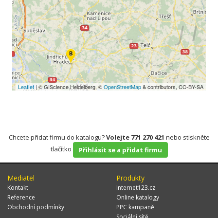
Leaflet
| © GIScience Heidelberg, ©
OpenStreetMap
& contributors, CC-BY-SA
Chcete přidat firmu do katalogu?
Volejte 771 270 421
nebo stiskněte
tlačítko
Přihlásit se a přidat firmu
Mediatel
Produkty
Kontakt
Internet123.cz
Reference
Online katalogy
Obchodní podmínky
PPC kampaně
Sociální sítě