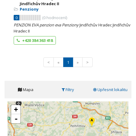
Jindřichův Hradec II
Penziony
0
(
0
hodnocení)
PENZION
EVA
penzion
eva
Penziony
Jindřichův Hradec Jindřichův
Hradec II
+420 384 363 418
<
«
1
»
>
Mapa
Filtry
Upřesnit lokalitu
+
-