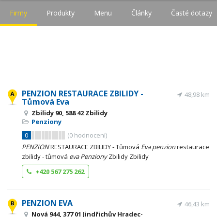
Firmy
Produkty
Menu
Články
Časté dotazy
PENZION RESTAURACE ZBILIDY -
48,98 km
Tůmová Eva
Zbilidy 90, 588 42 Zbilidy
Penziony
0
(
0
hodnocení)
PENZION
RESTAURACE ZBILIDY - Tůmová
Eva
penzion
restaurace
zbilidy - tůmová
eva
Penziony
Zbilidy Zbilidy
+420 567 275 262
PENZION EVA
46,43 km
Nová 944, 377 01 Jindřichův Hradec-