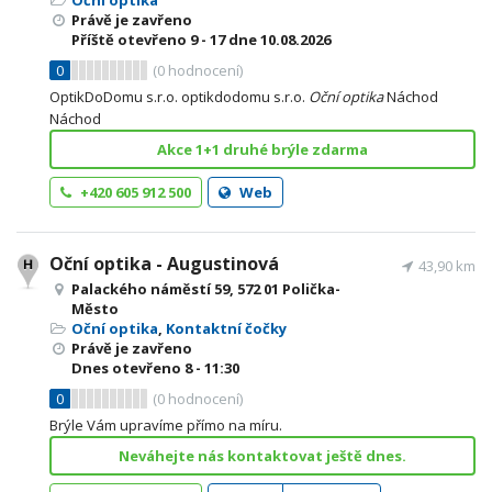
Oční optika
Právě je zavřeno
Příště otevřeno
9 - 17
dne 10.08.2026
0
(
0
hodnocení)
OptikDoDomu s.r.o. optikdodomu s.r.o.
Oční
optika
Náchod
Náchod
Akce 1+1 druhé brýle zdarma
+420 605 912 500
Web
Oční optika - Augustinová
43,90 km
Palackého náměstí 59, 572 01 Polička-
Město
Oční optika
,
Kontaktní čočky
Právě je zavřeno
Dnes otevřeno
8 - 11:30
0
(
0
hodnocení)
Brýle Vám upravíme přímo na míru.
Neváhejte nás kontaktovat ještě dnes.