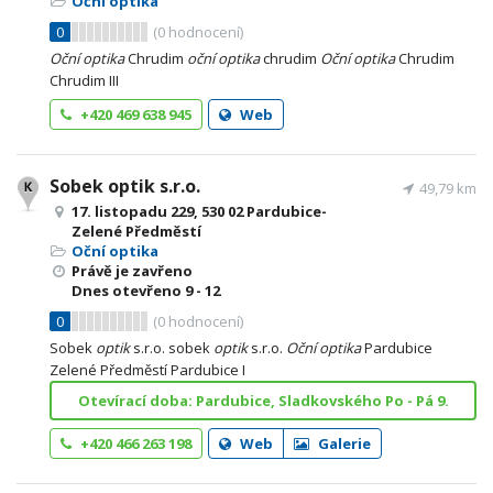
Oční optika
0
(
0
hodnocení)
Oční
optika
Chrudim
oční
optika
chrudim
Oční
optika
Chrudim
Chrudim III
+420 469 638 945
Web
Sobek optik s.r.o.
49,79 km
17. listopadu 229, 530 02 Pardubice-
Zelené Předměstí
Oční optika
Právě je zavřeno
Dnes otevřeno
9 - 12
0
(
0
hodnocení)
Sobek
optik
s.r.o. sobek
optik
s.r.o.
Oční
optika
Pardubice
Zelené Předměstí Pardubice I
Otevírací doba: Pardubice, Sladkovského Po - Pá 9.
+420 466 263 198
Web
Galerie