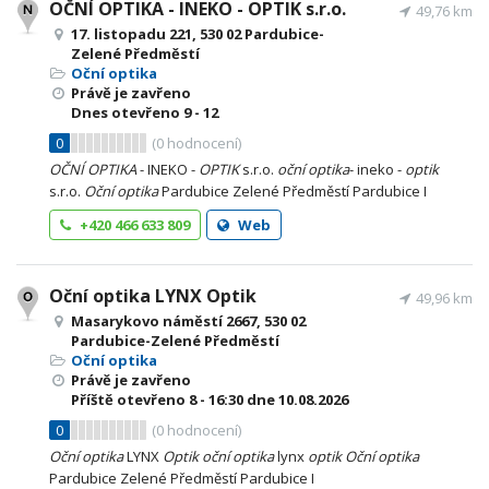
OČNÍ OPTIKA - INEKO - OPTIK s.r.o.
49,76 km
17. listopadu 221, 530 02 Pardubice-
Zelené Předměstí
Oční optika
Právě je zavřeno
Dnes otevřeno
9 - 12
0
(
0
hodnocení)
OČNÍ
OPTIKA
- INEKO -
OPTIK
s.r.o.
oční
optika
- ineko -
optik
s.r.o.
Oční
optika
Pardubice Zelené Předměstí Pardubice I
+420 466 633 809
Web
Oční optika LYNX Optik
49,96 km
Masarykovo náměstí 2667, 530 02
Pardubice-Zelené Předměstí
Oční optika
Právě je zavřeno
Příště otevřeno
8 - 16:30
dne 10.08.2026
0
(
0
hodnocení)
Oční
optika
LYNX
Optik
oční
optika
lynx
optik
Oční
optika
Pardubice Zelené Předměstí Pardubice I