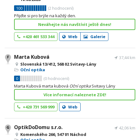
100
(
2
hodnocení)
Přijďte si pro brýle na každý den.
Neváhejte nás navštívit ještě dnes!
+420 461 533 344
Web
Galerie
Marta Kubová
37,44 km
Slovenská 13/412, 568 02 Svitavy-Lány
Oční optika
0
(
0
hodnocení)
Marta Kubová marta kubová
Oční
optika
Svitavy Lány
Více informací naleznete ZDE!
+420 731 569 999
Web
OptikDoDomu s.r.o.
42,06 km
Komenského 266, 547 01 Náchod