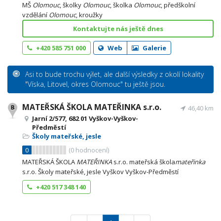
MŠ
Olomouc
, školky
Olomouc
, školka
Olomouc
, předškolní
vzdělání
Olomouc
, kroužky
Kontaktujte nás ještě dnes
+420 585 751 000
Web
Galerie
Asi to bude trochu výlet, ale další výsledky z okolí lokality
"Víska, Litovel, okres Olomouc" tu ještě jsou.
MATEŘSKÁ ŠKOLA MATEŘINKA s.r.o.
46,40 km
Jarní 2/577, 682 01 Vyškov-Vyškov-
Předměstí
Školy mateřské, jesle
0
(
0
hodnocení)
MATEŘSKÁ ŠKOLA
MATEŘINKA
s.r.o. mateřská škola
mateřinka
s.r.o. Školy mateřské, jesle Vyškov Vyškov-Předměstí
+420 517 348 140