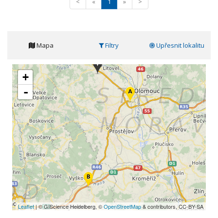
<
«
1
»
>
Mapa
Filtry
Upřesnit lokalitu
+
-
Leaflet
| © GIScience Heidelberg, ©
OpenStreetMap
& contributors, CC-BY-SA