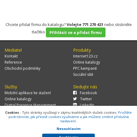
Chcete přidat firmu do katalogu?
Volejte 771 270 421
nebo stiskněte
tlačítko
Přihlásit se a přidat firmu
Mediatel
Produkty
Kontakt
Internet123.cz
Reference
Online katalogy
Obchodní podmínky
PPC kampaně
Sociální sítě
Služby
Sledujte nás
Mobilní aplikace ke stažení
Facebook
Online katalogy
Twitter
Digital Presence Management
LinkedIn
Více zákazníků
Cookies
- Tyto stránky využívají v zájmu kvalitnějších služeb cookies.
Pročtěte
podrobnosti, jak přesně cookies využíváme a jak můžete změnit příslušná
nastavení.
Nesouhlasím
© 2026 MEDIATEL CZ, s.r.o.,
Za Potokem 46/4, 106 00 Praha 10, tel.:
+420 771 270 421, verze 1.29.0.143,
Cookies