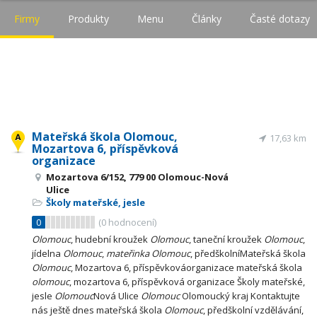
Firmy
Produkty
Menu
Články
Časté dotazy
Mateřská škola Olomouc,
17,63 km
Mozartova 6, příspěvková
organizace
Mozartova 6/152, 779 00 Olomouc-Nová
Ulice
Školy mateřské, jesle
0
(
0
hodnocení)
Olomouc
, hudební kroužek
Olomouc
, taneční kroužek
Olomouc
,
jídelna
Olomouc
,
mateřinka
Olomouc
, předškolníMateřská škola
Olomouc
, Mozartova 6, příspěvkováorganizace mateřská škola
olomouc
, mozartova 6, příspěvková organizace Školy mateřské,
jesle
Olomouc
Nová Ulice
Olomouc
Olomoucký kraj Kontaktujte
nás ještě dnes mateřská škola
Olomouc
, předškolní vzdělávání,