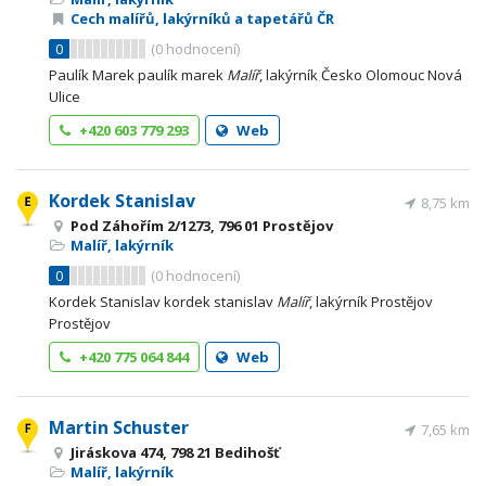
Cech malířů, lakýrníků a tapetářů ČR
0
(
0
hodnocení)
Paulík Marek paulík marek
Malíř
, lakýrník Česko Olomouc Nová
Ulice
+420 603 779 293
Web
Kordek Stanislav
8,75 km
Pod Záhořím 2/1273, 796 01 Prostějov
Malíř, lakýrník
0
(
0
hodnocení)
Kordek Stanislav kordek stanislav
Malíř
, lakýrník Prostějov
Prostějov
+420 775 064 844
Web
Martin Schuster
7,65 km
Jiráskova 474, 798 21 Bedihošť
Malíř, lakýrník