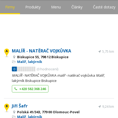
Firmy
Produkty
Menu
Články
Časté dotazy
MALÍŘ - NATĚRAČ VOJKŮVKA
5,75 km
Biskupice 55, 798 12 Biskupice
Malíř, lakýrník
0
(
0
hodnocení)
MALÍŘ
- NATĚRAČ VOJKŮVKA
malíř
- natěrač vojkůvka
Malíř
,
lakýrník Biskupice Biskupice
+420 582 368 246
Jiří Šafr
9,24 km
Polská 41/343, 779 00 Olomouc-Povel
Malíř, lakýrník