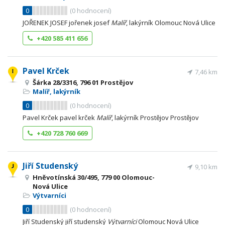
0
(
0
hodnocení)
JOŘENEK JOSEF jořenek josef
Malíř
, lakýrník Olomouc Nová Ulice
+420 585 411 656
Pavel Krček
7,46 km
Šárka 28/3316, 796 01 Prostějov
Malíř, lakýrník
0
(
0
hodnocení)
Pavel Krček pavel krček
Malíř
, lakýrník Prostějov Prostějov
+420 728 760 669
Jiří Studenský
9,10 km
Hněvotínská 30/495, 779 00 Olomouc-
Nová Ulice
Výtvarníci
0
(
0
hodnocení)
Jiří Studenský jiří studenský
Výtvarníci
Olomouc Nová Ulice