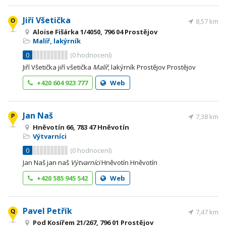
Jiří Všetička
8,57 km
Aloise Fišárka 1/4050, 796 04 Prostějov
Malíř, lakýrník
0
(
0
hodnocení)
Jiří Všetička jiří všetička
Malíř
, lakýrník Prostějov Prostějov
+420 604 923 777
Web
Jan Naš
7,38 km
Hněvotín 66, 783 47 Hněvotín
Výtvarníci
0
(
0
hodnocení)
Jan Naš jan naš
Výtvarníci
Hněvotín Hněvotín
+420 585 945 542
Web
Pavel Petřík
7,47 km
Pod Kosířem 21/267, 796 01 Prostějov