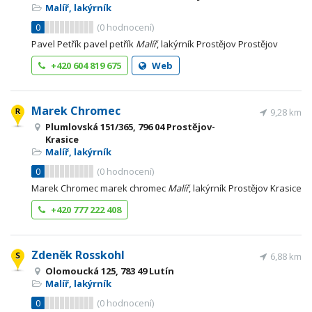
Malíř, lakýrník
0
(
0
hodnocení)
Pavel Petřík pavel petřík
Malíř
, lakýrník Prostějov Prostějov
+420 604 819 675
Web
Marek Chromec
9,28 km
Plumlovská 151/365, 796 04 Prostějov-
Krasice
Malíř, lakýrník
0
(
0
hodnocení)
Marek Chromec marek chromec
Malíř
, lakýrník Prostějov Krasice
+420 777 222 408
Zdeněk Rosskohl
6,88 km
Olomoucká 125, 783 49 Lutín
Malíř, lakýrník
0
(
0
hodnocení)