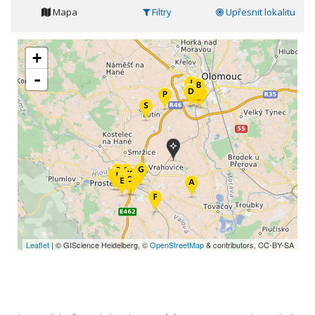
Mapa
Filtry
Upřesnit lokalitu
+
-
Leaflet
| © GIScience Heidelberg, ©
OpenStreetMap
& contributors, CC-BY-SA