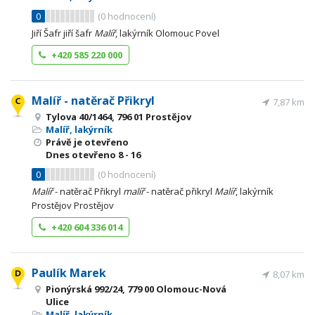
0
(
0
hodnocení)
Jiří Šafr jiří šafr
Malíř
, lakýrník Olomouc Povel
+420 585 220 000
Malíř - natěrač Přikryl
7,87 km
Tylova 40/1464, 796 01 Prostějov
Malíř, lakýrník
Právě je otevřeno
Dnes otevřeno
8 - 16
0
(
0
hodnocení)
Malíř
- natěrač Přikryl
malíř
- natěrač přikryl
Malíř
, lakýrník
Prostějov Prostějov
+420 604 336 014
Paulík Marek
8,07 km
Pionýrská 992/24, 779 00 Olomouc-Nová
Ulice
Malíř, lakýrník