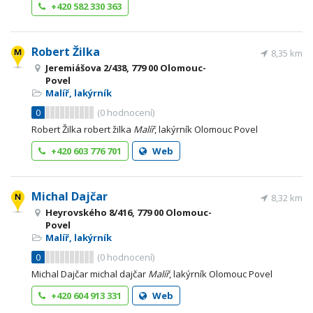
+420 582 330 363
Robert Žilka
8,35 km
Jeremiášova 2/438, 779 00 Olomouc-
Povel
Malíř, lakýrník
0
(
0
hodnocení)
Robert Žilka robert žilka
Malíř
, lakýrník Olomouc Povel
+420 603 776 701
Web
Michal Dajčar
8,32 km
Heyrovského 8/416, 779 00 Olomouc-
Povel
Malíř, lakýrník
0
(
0
hodnocení)
Michal Dajčar michal dajčar
Malíř
, lakýrník Olomouc Povel
+420 604 913 331
Web