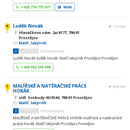
+420 776 775 477
Web
Luděk Novák
7,33 km
Hlaváčkovo nám. 2a/4177, 796 01
Prostějov
Malíř, lakýrník
0
(
0
hodnocení)
Luděk Novák luděk novák
Malíř
, lakýrník Prostějov Prostějov
+420 582 330 589
MALÍŘSKÉ A NATĚRAČSKÉ PRÁCE
8,89 km
HORÁK
sídl. Svobody 45/3544, 796 01 Prostějov
Malíř, lakýrník
0
(
0
hodnocení)
MALÍŘSKÉ A NATĚRAČSKÉ PRÁCE HORÁK malířské a natěračské
práce horák
Malíř
, lakýrník Prostějov Prostějov