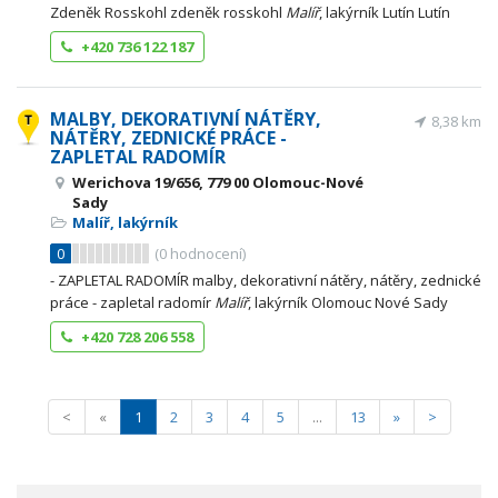
Zdeněk Rosskohl zdeněk rosskohl
Malíř
, lakýrník Lutín Lutín
+420 736 122 187
MALBY, DEKORATIVNÍ NÁTĚRY,
8,38 km
NÁTĚRY, ZEDNICKÉ PRÁCE -
ZAPLETAL RADOMÍR
Werichova 19/656, 779 00 Olomouc-Nové
Sady
Malíř, lakýrník
0
(
0
hodnocení)
- ZAPLETAL RADOMÍR malby, dekorativní nátěry, nátěry, zednické
práce - zapletal radomír
Malíř
, lakýrník Olomouc Nové Sady
+420 728 206 558
<
«
1
2
3
4
5
...
13
»
>