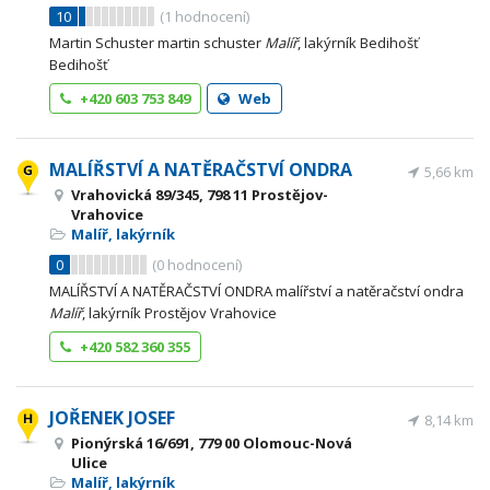
10
(
1
hodnocení)
Martin Schuster martin schuster
Malíř
, lakýrník Bedihošť
Bedihošť
+420 603 753 849
Web
MALÍŘSTVÍ A NATĚRAČSTVÍ ONDRA
5,66 km
Vrahovická 89/345, 798 11 Prostějov-
Vrahovice
Malíř, lakýrník
0
(
0
hodnocení)
MALÍŘSTVÍ A NATĚRAČSTVÍ ONDRA malířství a natěračství ondra
Malíř
, lakýrník Prostějov Vrahovice
+420 582 360 355
JOŘENEK JOSEF
8,14 km
Pionýrská 16/691, 779 00 Olomouc-Nová
Ulice
Malíř, lakýrník