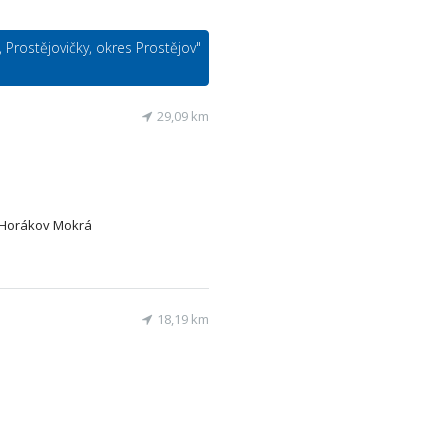
y, Prostějovičky, okres Prostějov"
29,09 km
á-Horákov Mokrá
18,19 km