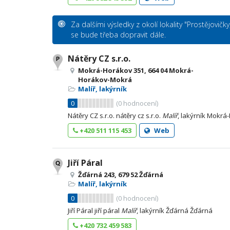
Za dalšími výsledky z okolí lokality "Prostějovičk
se bude třeba dopravit dále.
Nátěry CZ s.r.o.
Mokrá-Horákov 351, 664 04 Mokrá-
Horákov-Mokrá
Malíř, lakýrník
0
(
0
hodnocení)
Nátěry CZ s.r.o. nátěry cz s.r.o.
Malíř
, lakýrník Mokr
+420 511 115 453
Web
Jiří Páral
Žďárná 243, 679 52 Žďárná
Malíř, lakýrník
0
(
0
hodnocení)
Jiří Páral jiří páral
Malíř
, lakýrník Žďárná Žďárná
+420 732 459 583