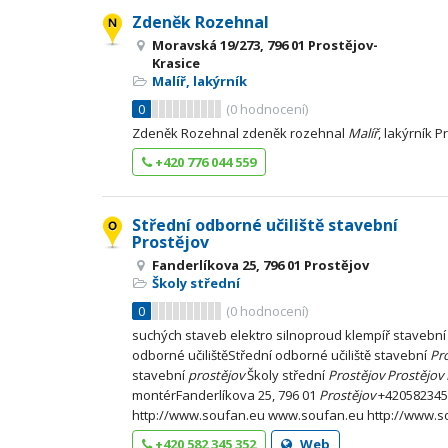
Zdeněk Rozehnal
Moravská 19/273, 796 01 Prostějov-
Krasice
Malíř, lakýrník
0
(
0
hodnocení)
Zdeněk Rozehnal zdeněk rozehnal
Malíř
, lakýrník P
+420 776 044 559
Střední odborné učiliště stavební
Prostějov
Fanderlíkova 25, 796 01 Prostějov
Školy střední
0
(
0
hodnocení)
suchých staveb elektro silnoproud klempíř stavební
odborné učilištěStřední odborné učiliště stavební
Pr
stavební
prostějov
Školy střední
Prostějov
Prostějov
montérFanderlíkova 25, 796 01
Prostějov
+420582345
http://www.soufan.eu www.soufan.eu http://www.
+420 582 345 352
Web