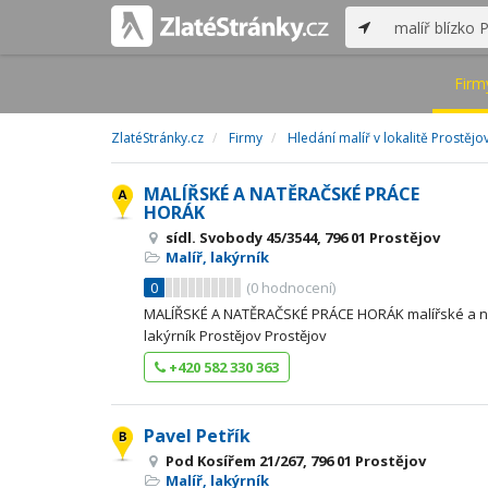
Firm
ZlatéStránky.cz
Firmy
Hledání malíř v lokalitě Prostějo
MALÍŘSKÉ A NATĚRAČSKÉ PRÁCE
HORÁK
sídl. Svobody 45/3544, 796 01 Prostějov
Malíř, lakýrník
0
(
0
hodnocení)
MALÍŘSKÉ A NATĚRAČSKÉ PRÁCE HORÁK malířské a n
lakýrník Prostějov Prostějov
+420 582 330 363
Pavel Petřík
Pod Kosířem 21/267, 796 01 Prostějov
Malíř, lakýrník