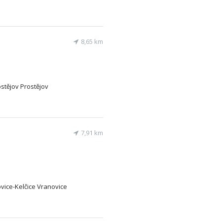
8,65 km
ostějov Prostějov
7,91 km
ovice-Kelčice Vranovice