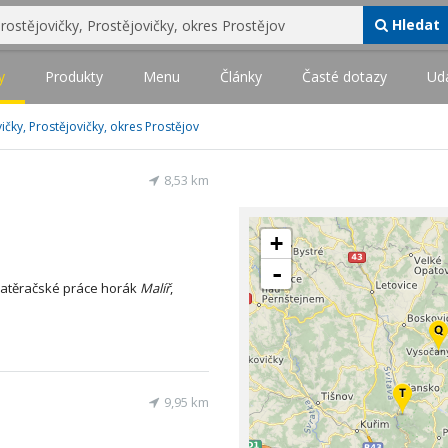
Hledat
y
Produkty
Menu
Články
Časté dotazy
Udá
vičky, Prostějovičky, okres Prostějov
8,53 km
+
-
atěračské práce horák
Malíř
,
9,95 km