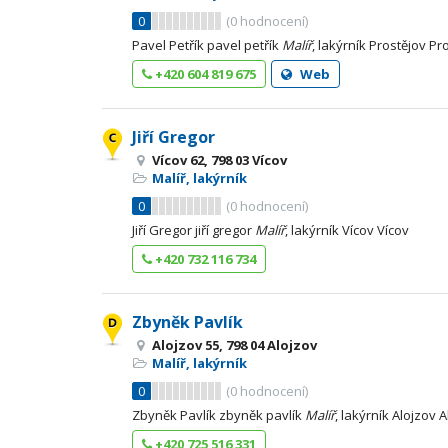
0
(
0
hodnocení)
Pavel Petřík pavel petřík
Malíř
, lakýrník Prostějov Pr
+420 604 819 675
Web
Jiří Gregor
Vícov 62, 798 03 Vícov
Malíř, lakýrník
0
(
0
hodnocení)
Jiří Gregor jiří gregor
Malíř
, lakýrník Vícov Vícov
+420 732 116 734
Zbyněk Pavlík
Alojzov 55, 798 04 Alojzov
Malíř, lakýrník
0
(
0
hodnocení)
Zbyněk Pavlík zbyněk pavlík
Malíř
, lakýrník Alojzov 
+420 725 516 331