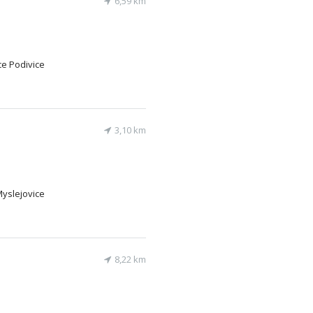
6,59 km
ice Podivice
3,10 km
Myslejovice
8,22 km