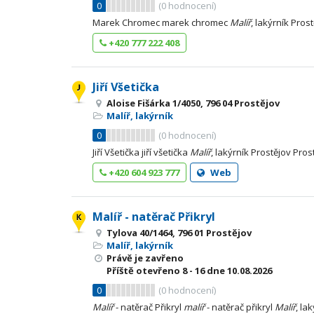
0
(
0
hodnocení)
Marek Chromec marek chromec
Malíř
, lakýrník Pros
+420 777 222 408
Jiří Všetička
Aloise Fišárka 1/4050, 796 04 Prostějov
Malíř, lakýrník
0
(
0
hodnocení)
Jiří Všetička jiří všetička
Malíř
, lakýrník Prostějov Pros
+420 604 923 777
Web
Malíř - natěrač Přikryl
Tylova 40/1464, 796 01 Prostějov
Malíř, lakýrník
Právě je zavřeno
Příště otevřeno
8 - 16
dne 10.08.2026
0
(
0
hodnocení)
Malíř
- natěrač Přikryl
malíř
- natěrač přikryl
Malíř
, la