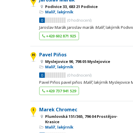
Podivice 33, 683 21 Podivice
Malíř, lakýrník
0
(
0
hodnocení)
Jaroslav Marák jaroslav marák
Malíř
, lakýrník Podiv
+420 602 871 925
Pavel Piňos
Myslejovice 90, 798 05 Myslejovice
Malíř, lakýrník
0
(
0
hodnocení)
Pavel Piňos pavel piňos
Malíř
, lakýrník Myslejovice 
+420 737 941 529
Marek Chromec
Plumlovská 151/365, 796 04 Prostějov-
Krasice
Malíř, lakýrník