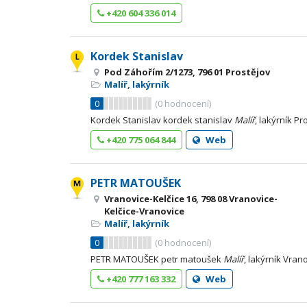
+420 604 336 014
Kordek Stanislav
Pod Záhořím 2/1273, 796 01 Prostějov
Malíř, lakýrník
0
(
0
hodnocení)
Kordek Stanislav kordek stanislav
Malíř
, lakýrník Pr
+420 775 064 844
Web
PETR MATOUŠEK
Vranovice-Kelčice 16, 798 08 Vranovice-
Kelčice-Vranovice
Malíř, lakýrník
0
(
0
hodnocení)
PETR MATOUŠEK petr matoušek
Malíř
, lakýrník Vran
+420 777 163 332
Web