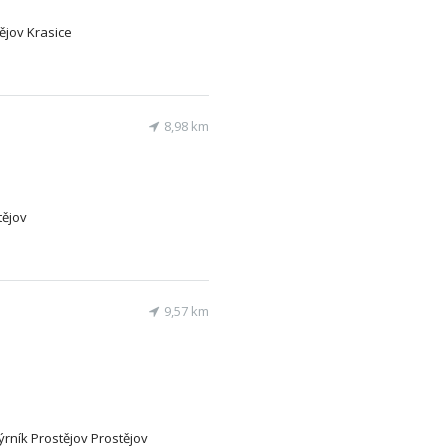
tějov Krasice
8,98 km
tějov
9,57 km
kýrník Prostějov Prostějov