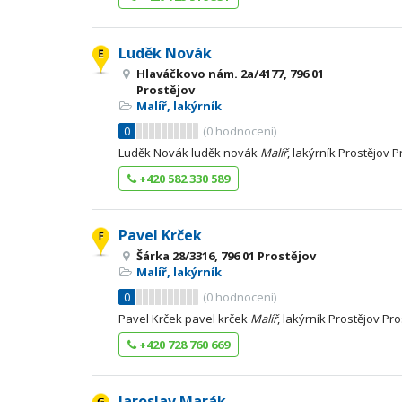
Luděk Novák
Hlaváčkovo nám. 2a/4177, 796 01
Prostějov
Malíř, lakýrník
0
(
0
hodnocení)
Luděk Novák luděk novák
Malíř
, lakýrník Prostějov P
+420 582 330 589
Pavel Krček
Šárka 28/3316, 796 01 Prostějov
Malíř, lakýrník
0
(
0
hodnocení)
Pavel Krček pavel krček
Malíř
, lakýrník Prostějov Pr
+420 728 760 669
Jaroslav Marák