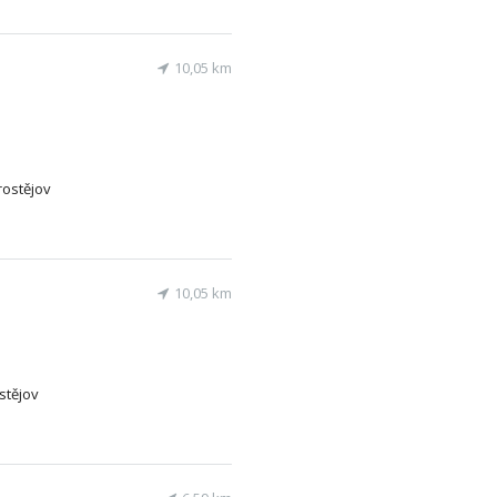
10,05 km
rostějov
10,05 km
ostějov