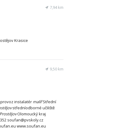
7,94 km
rostějov Krasice
9,50 km
 provoz instalatér
malíř
Střední
ostějov
středníodborné učiliště
Prostějov
Olomoucký kraj
352 soufan@pvskoly.cz
soufan.eu www.soufan.eu