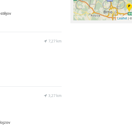
ostějov
Leaflet
| ©
7,27 km
3,27 km
Alojzov