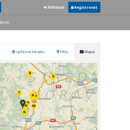
Přihlásit
Registrovat
losti
Upřesnit lokalitu
Filtry
Mapa