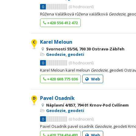
0
(
0
hodnocení)
Růžena Valášková růžena valášková
Geodezie
, geod
+420 556 412 472
Karel Meloun
Svornosti 55/56, 700 30 Ostrava-Zábřeh
Geodezie, geodeti
0
(
0
hodnocení)
Karel Meloun karel meloun
Geodezie
, geodeti Ostra
+420 608 775 036
Web
Pavel Osadník
Náplavní 4/857, 794 01 Krnov-Pod Cvilínem
Geodezie, geodeti
0
(
0
hodnocení)
Pavel Osadník pavel osadník
Geodezie
, geodeti Krn
+420 774 434 493
Web