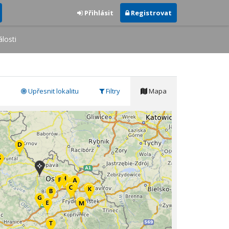
Přihlásit
Registrovat
losti
Upřesnit lokalitu
Filtry
Mapa