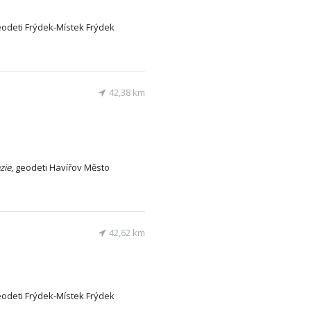
eodeti Frýdek-Místek Frýdek
42,38 km
zie
, geodeti Havířov Město
42,62 km
eodeti Frýdek-Místek Frýdek