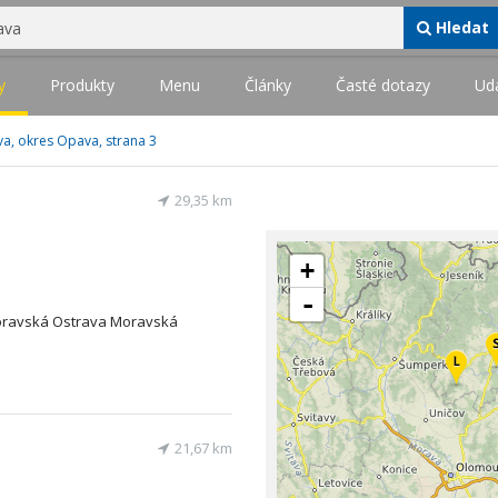
Hledat
y
Produkty
Menu
Články
Časté dotazy
Udá
va, okres Opava, strana 3
29,35 km
+
-
Moravská Ostrava Moravská
21,67 km