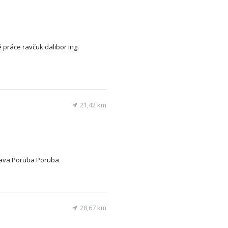
práce ravčuk dalibor ing.
21,42 km
rava Poruba Poruba
28,67 km