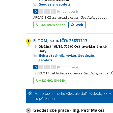
Geodezie, geodeti
0
(
0
hodnocení)
ARCADIS CZ a.s. arcadis cz a.s.
Geodezie
, geodeti
+420 597 577 677
Web
ELTOM, s.r.o. IČO: 25837117
Oběžná 163/19, 709 00 Ostrava-Mariánské
Hory
Elektrotechnik, revize
,
Geodezie,
geodeti
0
(
0
hodnocení)
: 25837117 Elektrotechnik, revize
Geodezie
, geodeti
+420 602 434 640
Asi to bude trochu výlet, ale další výsledky z oko
tu ještě jsou.
Geodetické práce - Ing. Petr Makeš