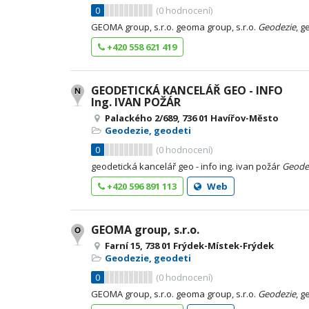
0
(
0
hodnocení)
GEOMA group, s.r.o. geoma group, s.r.o.
Geodezie
, g
+420 558 621 419
GEODETICKÁ KANCELÁŘ GEO - INFO
Ing. IVAN POŽÁR
Palackého 2/689, 736 01 Havířov-Město
Geodezie, geodeti
0
(
0
hodnocení)
geodetická kancelář geo - info ing. ivan požár
Geode
+420 596 891 113
Web
GEOMA group, s.r.o.
Farní 15, 738 01 Frýdek-Místek-Frýdek
Geodezie, geodeti
0
(
0
hodnocení)
GEOMA group, s.r.o. geoma group, s.r.o.
Geodezie
, g