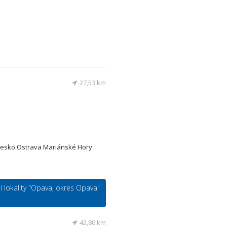
27,53 km
 Česko Ostrava Mariánské Hory
lí lokality "Opava, okres Opava"
42,80 km