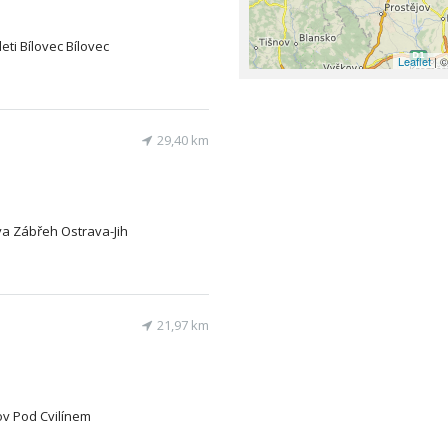
eti Bílovec Bílovec
Leaflet
| ©
29,40 km
va Zábřeh Ostrava-Jih
21,97 km
ov Pod Cvilínem