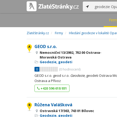
Firm
ZlatéStránky.cz
Firmy
Hledání geodezie v lokalitě Opa
GEOD s.r.o.
Nemocniční 13/2902, 702 00 Ostrava-
Moravská Ostrava
Geodezie, geodeti
0
(
0
hodnocení)
GEOD s.r.o. geod s.r.o.
Geodezie
, geodeti Ostrava 
Ostrava a Přívoz
+420 596 618 931
Růžena Valášková
Ostravská 17/363, 743 01 Bílovec
Geodezie, geodeti