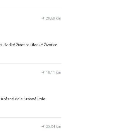
29,69 km
ti Hladké Životice Hladké Životice
19,11 km
a Krásné Pole Krásné Pole
25,04 km