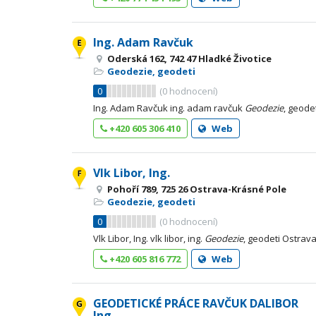
Ing. Adam Ravčuk
Oderská 162, 742 47 Hladké Životice
Geodezie, geodeti
0
(
0
hodnocení)
Ing. Adam Ravčuk ing. adam ravčuk
Geodezie
, geode
+420 605 306 410
Web
Vlk Libor, Ing.
Pohoří 789, 725 26 Ostrava-Krásné Pole
Geodezie, geodeti
0
(
0
hodnocení)
Vlk Libor, Ing. vlk libor, ing.
Geodezie
, geodeti Ostrav
+420 605 816 772
Web
GEODETICKÉ PRÁCE RAVČUK DALIBOR
Ing.