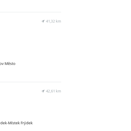
41,32 km
řov Město
42,61 km
rýdek-Místek Frýdek