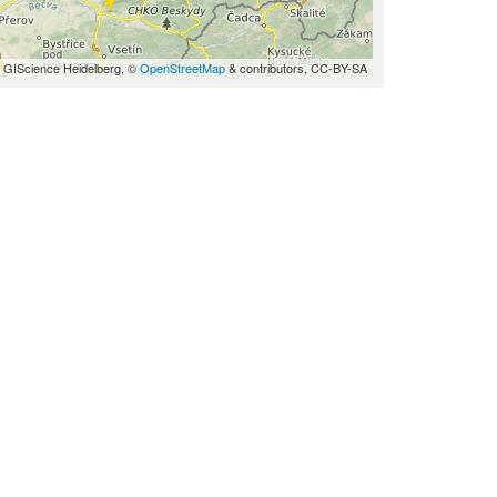
 GIScience Heidelberg, ©
OpenStreetMap
& contributors, CC-BY-SA