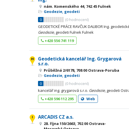
nám. Komenského 44, 742 45 Fulnek
Geodezie, geodeti
0
(
0
hodnocení)
GEODETICKÉ PRÁCE RAVČUK DALIBOR Ing. geodetické 
Geodezie
, geodeti Fulnek Fulnek
+420 556 741 119
Geodetická kancelář Ing. Grygarová
s.r.o.
Průběžná 2/6178, 708 00 Ostrava-Poruba
Geodezie, geodeti
0
(
0
hodnocení)
kancelář ing. grygarová s.r.o.
Geodezie
, geodeti Ost
+420 596 112 295
Web
ARCADIS CZ a.s.
28. října 150/2663, 702 00 Ostrava-
Moravská Ostrava