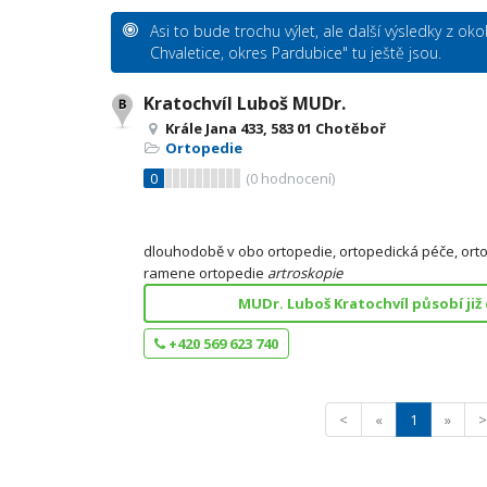
Asi to bude trochu výlet, ale další výsledky z okolí
Chvaletice, okres Pardubice" tu ještě jsou.
Kratochvíl Luboš MUDr.
Krále Jana 433, 583 01 Chotěboř
Ortopedie
0
(
0
hodnocení)
dlouhodobě v obo ortopedie, ortopedická péče, ort
ramene ortopedie
artroskopie
MUDr. Luboš Kratochvíl působí ji
+420 569 623 740
<
«
1
»
>