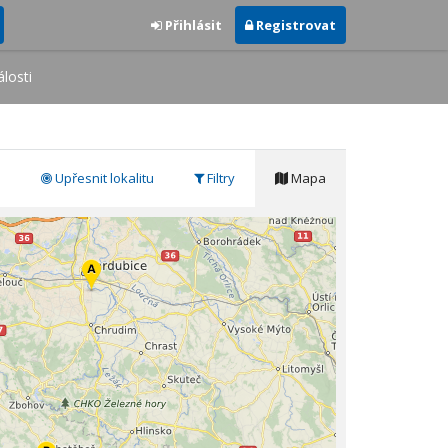
Přihlásit
Registrovat
losti
Upřesnit lokalitu
Filtry
Mapa