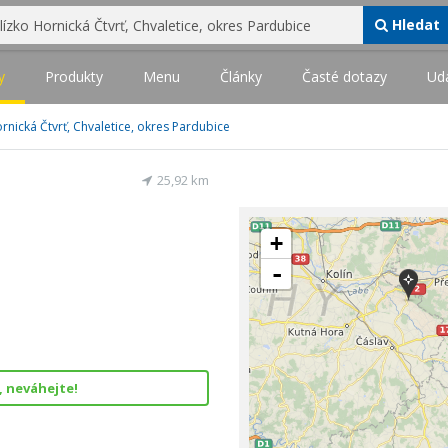
Hledat
y
Produkty
Menu
Články
Časté dotazy
Udá
ornická Čtvrť, Chvaletice, okres Pardubice
25,92 km
+
-
, neváhejte!