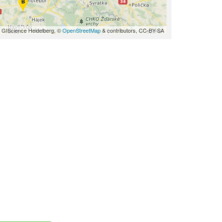
 GIScience Heidelberg, ©
OpenStreetMap
& contributors, CC-BY-SA