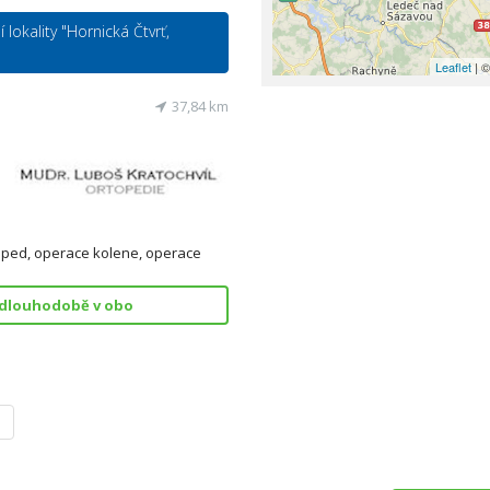
 lokality "Hornická Čtvrť,
Leaflet
| ©
37,84 km
oped, operace kolene, operace
ž dlouhodobě v obo