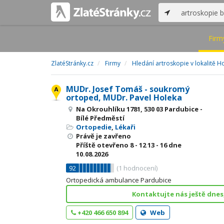
Firm
ZlatéStránky.cz
Firmy
Hledání artroskopie v lokalitě H
MUDr. Josef Tomáš - soukromý
ortoped, MUDr. Pavel Holeka
Na Okrouhlíku 1781, 530 03 Pardubice -
Bílé Předměstí
Ortopedie
,
Lékaři
Právě je zavřeno
Příště otevřeno
8 - 12
13 - 16
dne
10.08.2026
92
(
1
hodnocení)
Ortopedická ambulance Pardubice
Kontaktujte nás ještě dnes
+420 466 650 894
Web