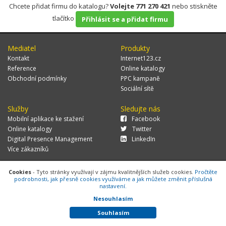
Chcete přidat firmu do katalogu?
Volejte 771 270 421
nebo stiskněte
tlačítko
Přihlásit se a přidat firmu
Mediatel
Produkty
Kontakt
Internet123.cz
Reference
Online katalogy
Obchodní podmínky
PPC kampaně
Sociální sítě
Služby
Sledujte nás
Mobilní aplikace ke stažení
Facebook
Online katalogy
Twitter
Digital Presence Management
LinkedIn
Více zákazníků
Cookies
- Tyto stránky využívají v zájmu kvalitnějších služeb cookies.
Pročtěte
podrobnosti, jak přesně cookies využíváme a jak můžete změnit příslušná
© 2026 MEDIATEL CZ, s.r.o.,
Za Potokem 46/4, 106 00 Praha 10, tel.:
nastavení.
+420 771 270 421, verze 1.29.0.143,
Cookies
Nesouhlasím
Souhlasím