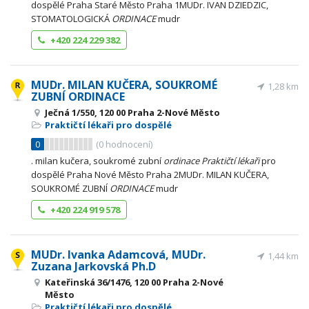
dospělé Praha Staré Město Praha 1MUDr. IVAN DZIEDZIC,
STOMATOLOGICKÁ
ORDINACE
mudr
+420 224 229 382
MUDr. MILAN KUČERA, SOUKROMÉ
1,28 km
ZUBNÍ ORDINACE
Ječná 1/550, 120 00 Praha 2-Nové Město
Praktičtí lékaři pro dospělé
0
(
0
hodnocení)
. milan kučera, soukromé zubní
ordinace
Praktičtí
lékaři
pro
dospělé Praha Nové Město Praha 2MUDr. MILAN KUČERA,
SOUKROMÉ ZUBNÍ
ORDINACE
mudr
+420 224 919 578
MUDr. Ivanka Adamcová, MUDr.
1,44 km
Zuzana Jarkovská Ph.D
Kateřinská 36/1476, 120 00 Praha 2-Nové
Město
Praktičtí lékaři pro dospělé
,