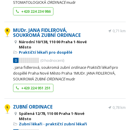
STOMATOLOGICKÁ
ORDINACE
mudr
+420 224 234 986
MUDr. JANA FIDLEROVÁ,
0,71 km
SOUKROMÁ ZUBNÍ ORDINACE
Národní 10/138, 110 00 Praha 1-Nové
Město
Praktičtí lékaři pro dospělé
0
(
0
hodnocení)
. jana fidlerová, soukromá zubní
ordinace
Praktičtí
lékaři
pro
dospělé Praha Nové Město Praha 1MUDr. JANA FIDLEROVÁ,
SOUKROMÁ ZUBNÍ
ORDINACE
mudr
+420 224 951 251
ZUBNÍ ORDINACE
0,78 km
Spálená 12/78, 110 00 Praha 1-Nové
Město
Zubní lékaři - praktičtí zubní lékaři