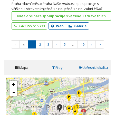
Praha Hlavní město Praha Naše
ordinace
spolupracuje s
většinou zdravotníchJečná 1 s.r.o. ječná 1 s.r.o. Zubní
lékaři
Naše ordinace spolupracuje s většinou zdravotních
+420 222 515 773
Web
Galerie
<
«
1
2
3
4
5
...
19
»
>
Mapa
Filtry
Upřesnit lokalitu
+
-