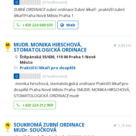
0
(
0
hodnocení)
ZUBNÍ
ORDINACE
zubní
ordinace
Zubní
lékaři
-
praktičtí
zubní
lékaři
Praha Nové Město Praha 1
+420 224 949 035
Web
MUDR. MONIKA HIRSCHOVÁ,
0,84 km
STOMATOLOGICKÁ ORDINACE
Štěpánská 55/630, 110 00 Praha 1-Nové
Město
Praktičtí lékaři pro dospělé
0
(
0
hodnocení)
. monika hirschová, stomatologická
ordinace
Praktičtí
lékaři
pro
dospělé Praha Nové Město Praha 1MUDR. MONIKA HIRSCHOVÁ,
STOMATOLOGICKÁ
ORDINACE
mudr
+420 224 212 909
SOUKROMÁ ZUBNÍ ORDINACE
1,15 km
MUDr. SOUČKOVÁ