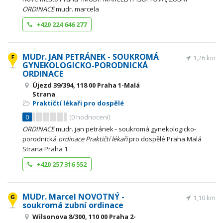
ORDINACE
mudr. marcela
+420 224 646 277
MUDr. JAN PETRÁNEK - SOUKROMÁ
1,26 km
GYNEKOLOGICKO-PORODNICKÁ
ORDINACE
Újezd 39/394, 118 00 Praha 1-Malá
Strana
Praktičtí lékaři pro dospělé
0
(
0
hodnocení)
ORDINACE
mudr. jan petránek - soukromá gynekologicko-
porodnická
ordinace
Praktičtí
lékaři
pro dospělé Praha Malá
Strana Praha 1
+420 257 316 552
MUDr. Marcel NOVOTNÝ -
1,10 km
soukromá zubní ordinace
Wilsonova 8/300, 110 00 Praha 2-