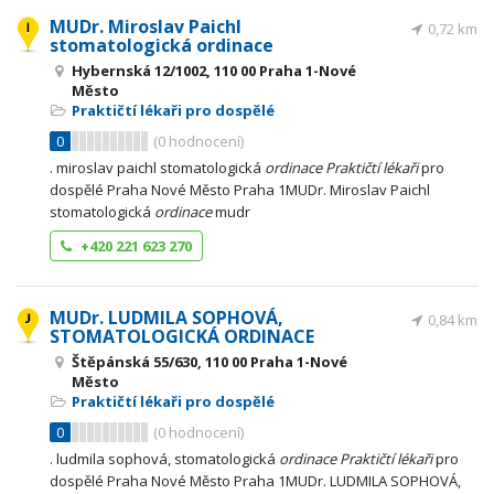
MUDr. Miroslav Paichl
0,72 km
stomatologická ordinace
Hybernská 12/1002, 110 00 Praha 1-Nové
Město
Praktičtí lékaři pro dospělé
0
(
0
hodnocení)
. miroslav paichl stomatologická
ordinace
Praktičtí
lékaři
pro
dospělé Praha Nové Město Praha 1MUDr. Miroslav Paichl
stomatologická
ordinace
mudr
+420 221 623 270
MUDr. LUDMILA SOPHOVÁ,
0,84 km
STOMATOLOGICKÁ ORDINACE
Štěpánská 55/630, 110 00 Praha 1-Nové
Město
Praktičtí lékaři pro dospělé
0
(
0
hodnocení)
. ludmila sophová, stomatologická
ordinace
Praktičtí
lékaři
pro
dospělé Praha Nové Město Praha 1MUDr. LUDMILA SOPHOVÁ,