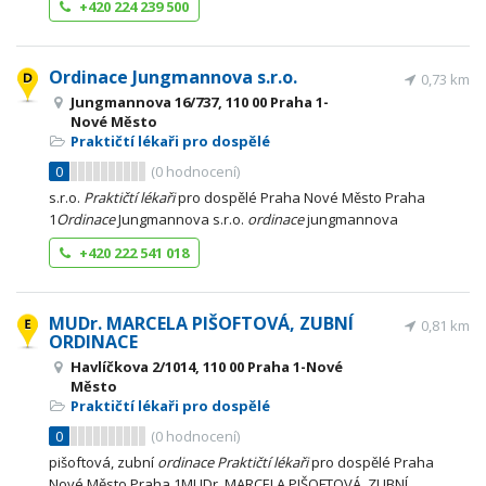
+420 224 239 500
Ordinace Jungmannova s.r.o.
0,73 km
Jungmannova 16/737, 110 00 Praha 1-
Nové Město
Praktičtí lékaři pro dospělé
0
(
0
hodnocení)
s.r.o.
Praktičtí
lékaři
pro dospělé Praha Nové Město Praha
1
Ordinace
Jungmannova s.r.o.
ordinace
jungmannova
+420 222 541 018
MUDr. MARCELA PIŠOFTOVÁ, ZUBNÍ
0,81 km
ORDINACE
Havlíčkova 2/1014, 110 00 Praha 1-Nové
Město
Praktičtí lékaři pro dospělé
0
(
0
hodnocení)
pišoftová, zubní
ordinace
Praktičtí
lékaři
pro dospělé Praha
Nové Město Praha 1MUDr. MARCELA PIŠOFTOVÁ, ZUBNÍ