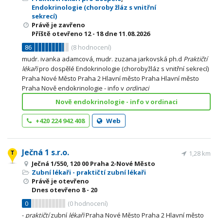
Endokrinologie (choroby žláz s vnitřní
sekrecí)
Právě je zavřeno
Příště otevřeno
12 - 18
dne 11.08.2026
86
(
8
hodnocení)
mudr. ivanka adamcová, mudr. zuzana jarkovská ph.d
Praktičtí
lékaři
pro dospělé Endokrinologie (chorobyžláz s vnitřní sekrecí)
Praha Nové Město Praha 2 Hlavní město Praha Hlavní město
Praha Nově endokrinologie - info v
ordinaci
Nově endokrinologie - info v ordinaci
+420 224 942 408
Web
Ječná 1 s.r.o.
1,28 km
Ječná 1/550, 120 00 Praha 2-Nové Město
Zubní lékaři - praktičtí zubní lékaři
Právě je otevřeno
Dnes otevřeno
8 - 20
0
(
0
hodnocení)
-
praktičtí
zubní
lékaři
Praha Nové Město Praha 2 Hlavní město