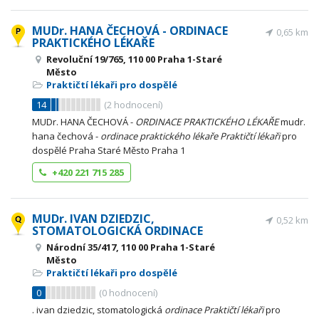
MUDr. HANA ČECHOVÁ - ORDINACE
0,65 km
PRAKTICKÉHO LÉKAŘE
Revoluční 19/765, 110 00 Praha 1-Staré
Město
Praktičtí lékaři pro dospělé
14
(
2
hodnocení)
MUDr. HANA ČECHOVÁ -
ORDINACE
PRAKTICKÉHO
LÉKAŘE
mudr.
hana čechová -
ordinace
praktického
lékaře
Praktičtí
lékaři
pro
dospělé Praha Staré Město Praha 1
+420 221 715 285
MUDr. IVAN DZIEDZIC,
0,52 km
STOMATOLOGICKÁ ORDINACE
Národní 35/417, 110 00 Praha 1-Staré
Město
Praktičtí lékaři pro dospělé
0
(
0
hodnocení)
. ivan dziedzic, stomatologická
ordinace
Praktičtí
lékaři
pro