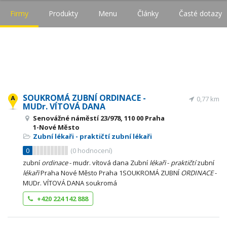
Firmy
Produkty
Menu
Články
Časté dotazy
SOUKROMÁ ZUBNÍ ORDINACE -
0,77 km
MUDr. VÍTOVÁ DANA
Senovážné náměstí 23/978, 110 00 Praha
1-Nové Město
Zubní lékaři - praktičtí zubní lékaři
0
(
0
hodnocení)
zubní
ordinace
- mudr. vítová dana Zubní
lékaři
-
praktičtí
zubní
lékaři
Praha Nové Město Praha 1SOUKROMÁ ZUBNÍ
ORDINACE
-
MUDr. VÍTOVÁ DANA soukromá
+420 224 142 888