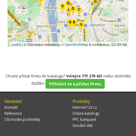
Leaflet
| © GIScience Heidelberg, ©
OpenStreetMap
& contributors, CC-BY-SA
Chcete přidat firmu do katalogu?
Volejte 771 270 421
nebo stiskněte
tlačítko
Přihlásit se a přidat firmu
Mediatel
Produkty
Kontakt
Internet123.cz
Reference
Online katalogy
Obchodní podmínky
PPC kampaně
Sociální sítě