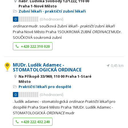
nábř. Ludvíka Svobody 12/1222, 110 00
Praha 1-Nové Město
Zubní lékaři - praktičtí zubní lékaři
0
(
0
hodnocení)
ordinace
mudr. součková Zubní
lékaři
-
praktičtí
zubní
lékaři
Praha Nové Město Praha 1SOUKROMÁ ZUBNÍ
ORDINACE
MUDr.
SOUČKOVÁ soukromá zubní
+420 222 310 020
MUDr. Luděk Adamec -
0,45 km
STOMATOLOGICKÁ ORDINACE
Na Příkopě 33/969, 110 00 Praha 1-Staré
Město
Praktičtí lékaři pro dospělé
0
(
0
hodnocení)
. luděk adamec - stomatologická
ordinace
Praktičtí
lékaři
pro
dospělé Praha Staré Město Praha 1MUDr. Luděk Adamec -
STOMATOLOGICKÁ
ORDINACE
mudr
+420 222 432 240