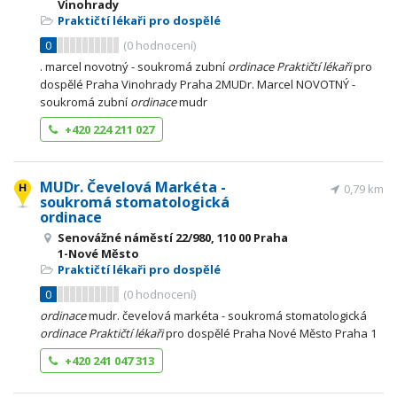
Vinohrady
Praktičtí lékaři pro dospělé
0
(
0
hodnocení)
. marcel novotný - soukromá zubní
ordinace
Praktičtí
lékaři
pro
dospělé Praha Vinohrady Praha 2MUDr. Marcel NOVOTNÝ -
soukromá zubní
ordinace
mudr
+420 224 211 027
MUDr. Čevelová Markéta -
0,79 km
soukromá stomatologická
ordinace
Senovážné náměstí 22/980, 110 00 Praha
1-Nové Město
Praktičtí lékaři pro dospělé
0
(
0
hodnocení)
ordinace
mudr. čevelová markéta - soukromá stomatologická
ordinace
Praktičtí
lékaři
pro dospělé Praha Nové Město Praha 1
+420 241 047 313