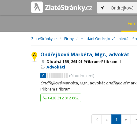
Firm
ZlatéStránky.cz
Firmy
Hledání Ondrejková - hledání fi
Ondřejková Markéta, Mgr., advokát
Dlouhá 159, 261 01 Příbram-Příbram II
Advokáti
0
(
0
hodnocení)
Ondřejková
Markéta, Mgr., advokát
ondřejková
marké
Příbram Příbram II
+420 312 312 662
<
«
1
»
>