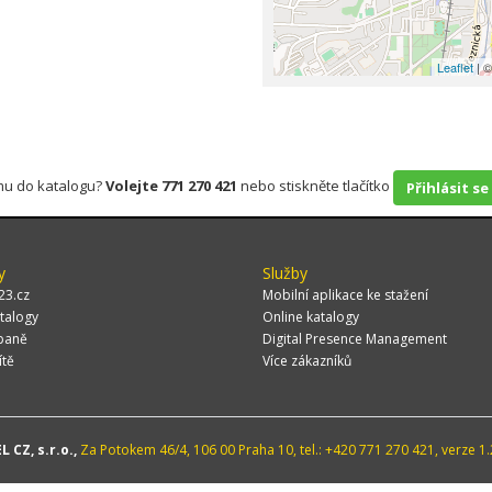
Leaflet
| ©
rmu do katalogu?
Volejte 771 270 421
nebo stiskněte tlačítko
Přihlásit se
y
Služby
23.cz
Mobilní aplikace ke stažení
talogy
Online katalogy
paně
Digital Presence Management
ítě
Více zákazníků
 CZ, s.r.o.,
Za Potokem 46/4, 106 00 Praha 10, tel.: +420 771 270 421, verze 1.