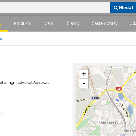
Hledat
y
Produkty
Menu
Články
Časté dotazy
Udá
rem
+
-
ta, mgr., advokát Advokáti