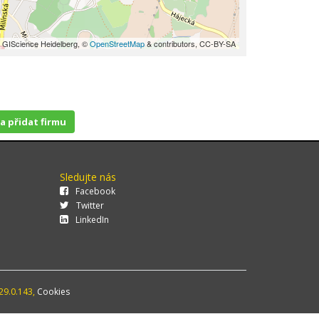
 GIScience Heidelberg, ©
OpenStreetMap
& contributors, CC-BY-SA
 a přidat firmu
Sledujte nás
Facebook
Twitter
LinkedIn
29.0.143,
Cookies